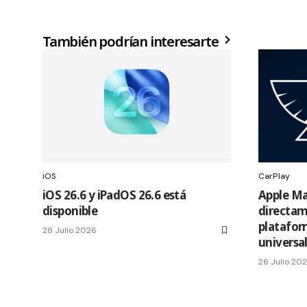
También podrían interesarte
iOS
CarPlay
iOS 26.6 y iPadOS 26.6 está
Apple Ma
disponible
directam
platafor
28 Julio 2026
universa
26 Julio 20