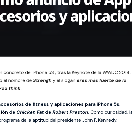
ccesorios y aplicaci
en concreto del iPhone 5S , tras la Keynote de la WWDC 2014,
ajo el nombre de
Strengh
y el slogan
eres más fuerte de lo
you think
.
accesorios de fitness y aplicaciones para iPhone 5s
.
ción de
Chicken Fat
de
Robert Preston
.
Como curiosidad, l
 programa de la aptitud del presidente John F. Kennedy.