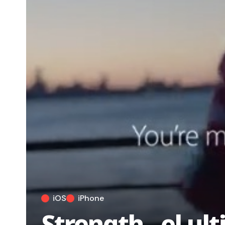
iOS
iPhone
Strength , el ul