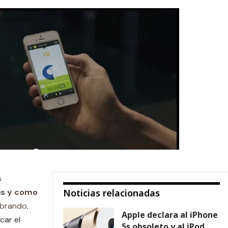
s
as y como
Noticias relacionadas
ibrando,
Apple declara al iPhone
car el
5s obsoleto y al iPod