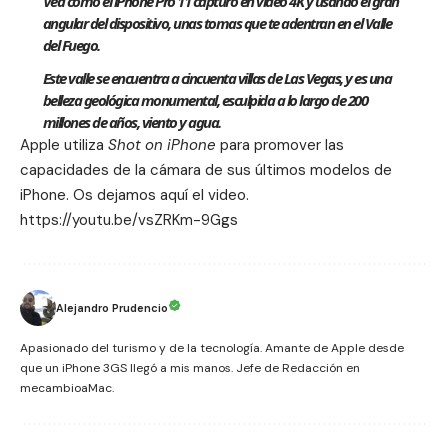
Vea como el iPhone Pro 11 capturó en video 4K y usando el gran
angular del dispositivo, unas tomas que te adentran en el Valle
del Fuego.
Este valle se encuentra a cincuenta villas de Las Vegas, y es una
belleza geológica monumental, esculpida a lo largo de 200
millones de años, viento y agua.
Apple utiliza
Shot on iPhone
para promover las
capacidades de la cámara de sus últimos modelos de
iPhone
. Os dejamos aquí el video.
https://youtu.be/vsZRKm-9Ggs
Alejandro Prudencio
Apasionado del turismo y de la tecnología. Amante de Apple desde
que un iPhone 3GS llegó a mis manos. Jefe de Redacción en
mecambioaMac.