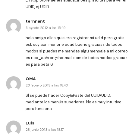
En App Store tienes aplicacinoes gratuitas para ver el
UDID, ej UDID
ternnant
3 agosto 2012 a las 15:49
hola amigo olles quisiera registrar mi udid pero gratis
esk soy aun menor e edad bueno graciasz de todos
modos si puedes me mandas algu mensaje a mi correo
es
rica_aahron@hotmail.com
de todos modos graciaz
es para beta 6
OMA
23 febrero 2013 a las 18:43
SÍ se puede hacer Copy&Paste del UUID/UDID,
mediante los menús superiores. No es muy intuitivo
pero funciona.
Luis
28 junio 2013 a las 18:17