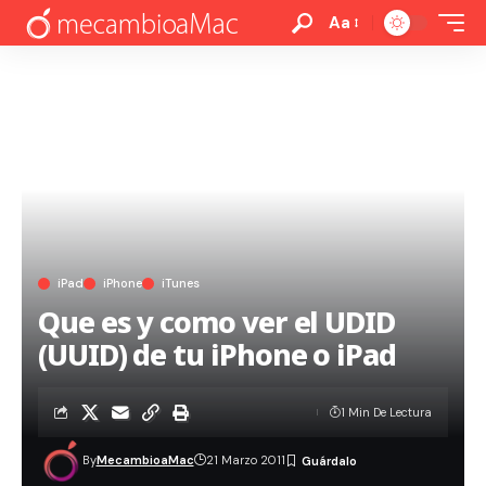
Aa
iPad
iPhone
iTunes
Que es y como ver el UDID
(UUID) de tu iPhone o iPad
1 Min De Lectura
By
MecambioaMac
21 Marzo 2011