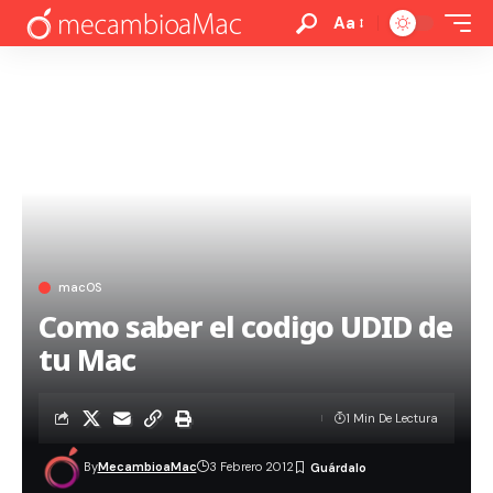
Aa
macOS
Como saber el codigo UDID de
tu Mac
1 Min De Lectura
By
MecambioaMac
3 Febrero 2012