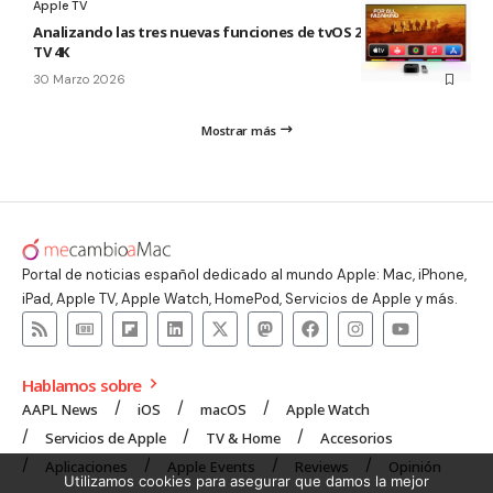
Apple TV
Analizando las tres nuevas funciones de tvOS 26.4 para Apple
TV 4K
30 Marzo 2026
Mostrar más
Portal de noticias español dedicado al mundo Apple: Mac, iPhone,
iPad, Apple TV, Apple Watch, HomePod, Servicios de Apple y más.
Hablamos sobre
AAPL News
iOS
macOS
Apple Watch
Servicios de Apple
TV & Home
Accesorios
Aplicaciones
Apple Events
Reviews
Opinión
Utilizamos cookies para asegurar que damos la mejor