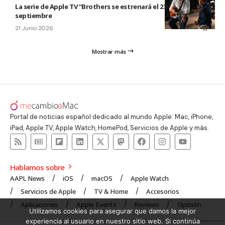
La serie de Apple TV “Brothers se estrenará el 23 de
septiembre
21 Junio 2026
Mostrar más
Portal de noticias español dedicado al mundo Apple: Mac, iPhone,
iPad, Apple TV, Apple Watch, HomePod, Servicios de Apple y más.
Hablamos sobre
AAPL News
iOS
macOS
Apple Watch
Servicios de Apple
TV & Home
Accesorios
Aplicaciones
Apple Events
Reviews
Opinión
Utilizamos cookies para asegurar que damos la mejor
experiencia al usuario en nuestro sitio web. Si continúa