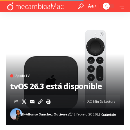
Aa
Apple TV
tvOS 26.3 está disponible
0 Min De Lectura
By
Alfonso Sanchez Gutierrez
12 Febrero 2026