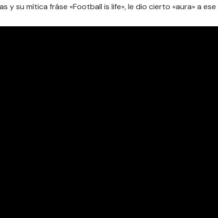
y su mítica fráse «Football is life», le dio cierto «aura» a ese