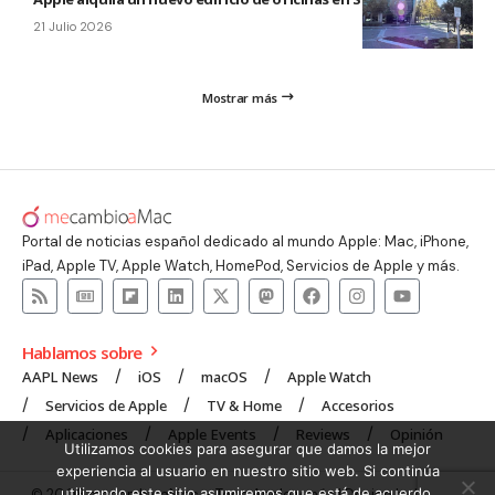
21 Julio 2026
Mostrar más
Portal de noticias español dedicado al mundo Apple: Mac, iPhone,
iPad, Apple TV, Apple Watch, HomePod, Servicios de Apple y más.
Hablamos sobre
AAPL News
iOS
macOS
Apple Watch
Servicios de Apple
TV & Home
Accesorios
Aplicaciones
Apple Events
Reviews
Opinión
Utilizamos cookies para asegurar que damos la mejor
experiencia al usuario en nuestro sitio web. Si continúa
utilizando este sitio asumiremos que está de acuerdo.
© 2008 mecambioaMac – Todo Apple y más | Design by
UNXON