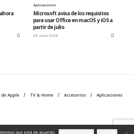
Aplicaciones
 ahora
Microsoft avisa de los requisitos
para usar Office en macOS y iOS a
partir de julio
24 Junio 2026
s de Apple
TV & Home
Accesorios
Aplicaciones
Estoy de acuerdo
Leer más
sumiremos que está de acuerdo.