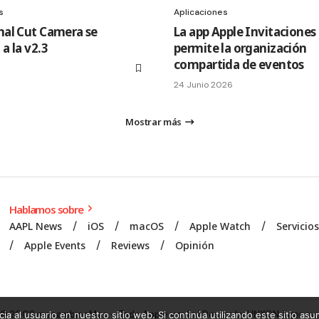
s
Aplicaciones
inal Cut Camera se
La app Apple Invitaciones
 a la v2.3
permite la organización
compartida de eventos
24 Junio 2026
Mostrar más
Hablamos sobre
AAPL News
iOS
macOS
Apple Watch
Servicio
Apple Events
Reviews
Opinión
© 2008 mecambioaMac – Todo Apple y más | Design by
UNXON Agency
.
ia al usuario en nuestro sitio web. Si continúa utilizando este sitio a