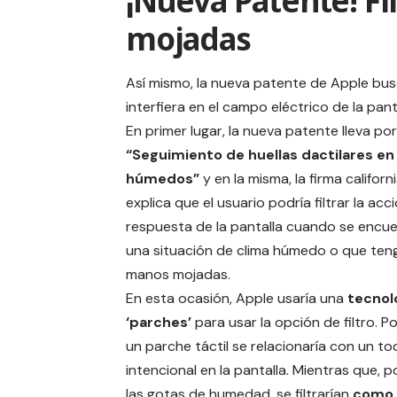
¡Nueva Patente! Fil
mojadas
Así mismo, la nueva
patente de Apple
bus
interfiera en el campo eléctrico de la pant
En primer lugar, la nueva patente lleva p
“Seguimiento de huellas dactilares e
húmedos”
y en la misma,
la firma californ
explica que el usuario podría filtrar la acc
respuesta de la pantalla cuando se encu
una situación de clima húmedo o que teng
manos mojadas.
En esta ocasión, Apple usaría una
tecnol
‘parches’
para usar la opción de filtro. P
un parche táctil se relacionaría con un t
intencional en la pantalla. Mientras que, 
las gotas de humedad, se filtrarían
como 