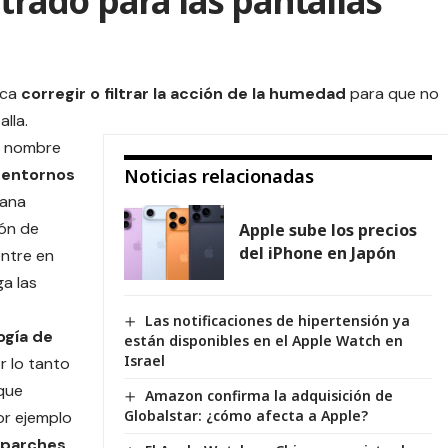
trado para las pantallas
ca
corregir o filtrar la acción de la humedad
para que no
alla.
or nombre
n entornos
Noticias relacionadas
iana
ión de
Apple sube los precios
del iPhone en Japón
entre en
a las
Las notificaciones de hipertensión ya
ogía de
están disponibles en el Apple Watch en
Israel
or lo tanto
oque
Amazon confirma la adquisición de
Globalstar: ¿cómo afecta a Apple?
por ejemplo
parches