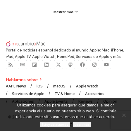
Mostrar más
Portal de noticias español dedicado al mundo Apple: Mac, iPhone,
iPad, Apple TV, Apple Watch, HomePod, Servicios de Apple y más.
Hablamos sobre
AAPL News
iOS
macOS
Apple Watch
Servicios de Apple
TV & Home
Accesorios
Aplicaciones
Apple Events
Reviews
Opinión
Utilizamos cookies para asegurar que damos la mejor
experiencia al usuario en nuestro sitio web. Si continúa
utilizando este sitio asumiremos que está de acuerdo.
© 2008 mecambioaMac – Todo Apple y más | Design by
UNXON
Agency
.
Estoy de acuerdo
Leer más