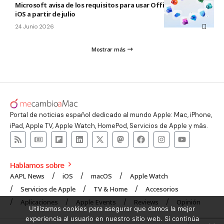
Microsoft avisa de los requisitos para usar Office en macOS y
iOS a partir de julio
24 Junio 2026
Mostrar más
Portal de noticias español dedicado al mundo Apple: Mac, iPhone,
iPad, Apple TV, Apple Watch, HomePod, Servicios de Apple y más.
Hablamos sobre
AAPL News
iOS
macOS
Apple Watch
Servicios de Apple
TV & Home
Accesorios
Aplicaciones
Apple Events
Reviews
Opinión
Utilizamos cookies para asegurar que damos la mejor
experiencia al usuario en nuestro sitio web. Si continúa