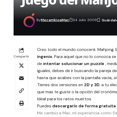
By
MecambioaMac
24 Julio 2009
Creo todo el mundo conocerá Mahjong. E
ingenio
. Para aquel que no lo conozca se
Compartir
de
i
ntentar solucionar un puzzle
, medi
iguales, debes de ir buscando la pareja d
hasta que acabes con la pantalla vacía,..s
Tienes dos versiones en
2D y 3D
. a tu el
que mas te guste o la opción del cronóm
Ideal para los ratos muertos.
Puedes
descargarlo de forma gratuita
Me cambio a Mac. mi experiencia como Swi