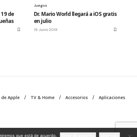
Juegos
 19 de
Dr. Mario World llegará a iOS gratis
sueñas
en julio
19 Junio 2019
s de Apple
TV & Home
Accesorios
Aplicaciones
Estoy de acuerdo
Leer más
sumiremos que está de acuerdo.