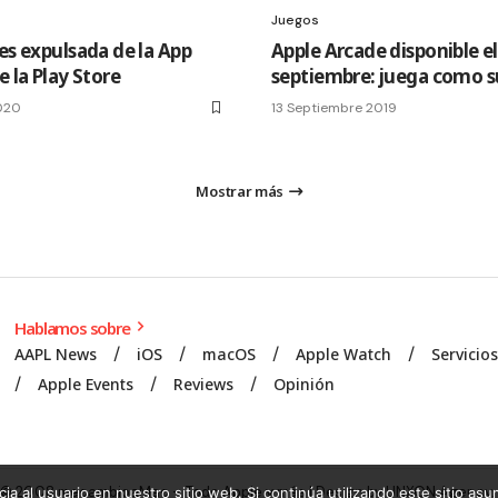
Juegos
es expulsada de la App
Apple Arcade disponible el
e la Play Store
septiembre: juega como 
020
13 Septiembre 2019
Mostrar más
Hablamos sobre
AAPL News
iOS
macOS
Apple Watch
Servicio
Apple Events
Reviews
Opinión
© 2008 mecambioaMac – Todo Apple y más | Design by
UNXON Agency
.
ia al usuario en nuestro sitio web. Si continúa utilizando este sitio a