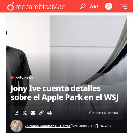
Aa
AAPL News
Jony Ive cuenta detalles
sobre el Apple Park en el WSJ
5 Min De Lectura
By
Alfonso Sanchez Gutierrez
26 Julio 2017