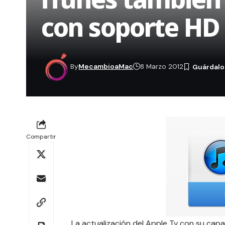
con soporte HD
By
MecambioaMac
8 Marzo 2012
Compartir
La
actualización del Apple Tv con su cap