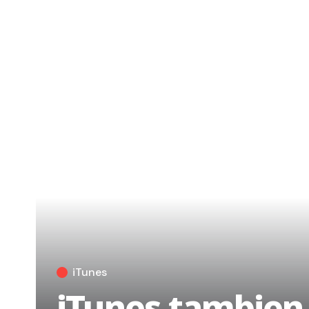
iTunes
iTunes tambien s