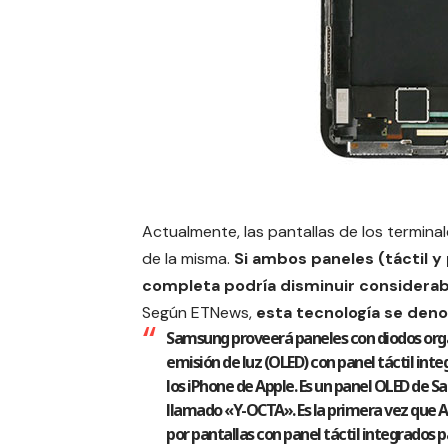
Actualmente, las pantallas de los terminal
de la misma.
Si ambos paneles (táctil y 
completa podría disminuir considera
Según
ETNews
,
esta tecnología se den
Samsung proveerá paneles con diodos org
emisión de luz (OLED) con panel táctil int
los iPhone de Apple. Es un panel OLED de 
llamado «Y-OCTA». Es la primera vez que 
por pantallas con panel táctil integrados p