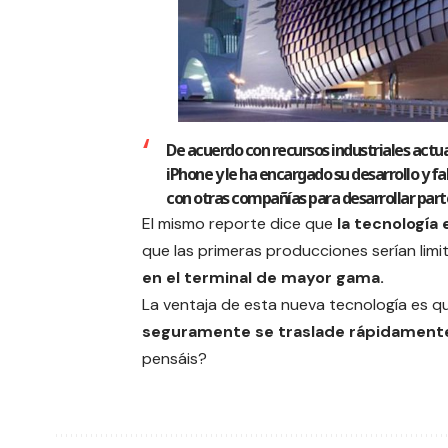
De acuerdo con recursos industriales actua
iPhone y le ha encargado su desarrollo y 
con otras compañías para desarrollar parte
El mismo reporte dice que
la tecnología 
que las primeras producciones serían limi
en el terminal de mayor gama.
La ventaja de esta nueva tecnología es q
seguramente se traslade rápidamente
pensáis?