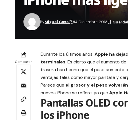
By
Miguel Casal
14 Diciembre 2018
Durante los últimos años,
Apple
ha dejad
terminales
. Es cierto que el aumento de 
Compartir
trasera han hecho que el peso aumente 
ventajas tales como mayor
pantalla
y
car
Parece que
el grosor y el peso volverá
nuevos iPhone se refiere, ya que
Apple ti
Pantallas OLED con
los iPhone