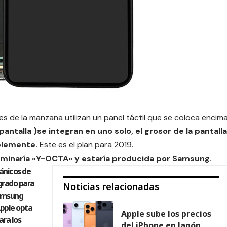
es de la manzana utilizan un panel táctil que se coloca encim
pantalla )se integran en uno solo, el grosor de la pantalla
blemente.
Este es el plan para 2019.
ominaría «Y-OCTA» y estaría producida por
Samsung
.
ánicos de
egrado para
Noticias relacionadas
Samsung
Apple opta
Apple sube los precios
ara los
del iPhone en Japón