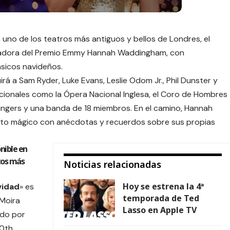
 uno de los teatros más antiguos y bellos de Londres, el
anadora del Premio Emmy Hannah Waddingham, con
ásicos navideños.
rá a Sam Ryder, Luke Evans, Leslie Odom Jr., Phil Dunster y
icionales como la Ópera Nacional Inglesa, el Coro de Hombres
ngers y una banda de 18 miembros. En el camino, Hannah
nto mágico con anécdotas y recuerdos sobre sus propias
nible en
tos más
Noticias relacionadas
Hoy se estrena la 4ª
vidad
» es
temporada de Ted
Moira
Lasso en Apple TV
ido por
30th