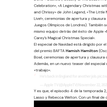
Celebration», «A Legendary Christmas wi
and Chrissy» de John Legend, «The Little
Live!», ceremonias de apertura y clausura 
Juegos Olímpicos de Londres). También s
mismo equipo detrás del éxito de Apple «
Carey’s Magical Christmas Special
«.
El especial de Navidad está dirigido por e
del premio BAFTA
Hamish Hamilton
(Osc
Bowl, ceremonias de apertura y clausura 
Además, en un nuevo teaser del especial
«trabajo».
He's back in England for another job.
pic.t
— Apple TV (@AppleTV)
November 22, 202
Y es que, el episodio 4 de la temporada 2
Lasso y Rebecca Welton. Con un final de 