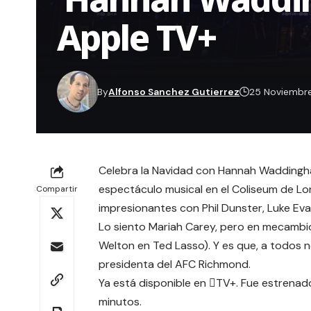
Apple TV+
By
Alfonso Sanchez Gutierrez
25 Noviembr
Celebra la Navidad con Hannah Waddingha
espectáculo musical en el Coliseum de Lo
Compartir
impresionantes con Phil Dunster, Luke Eva
Lo siento
Mariah Carey
, pero en mecamb
Welton en
Ted Lasso
). Y es que, a todos
presidenta del
AFC Richmond
.
Ya está disponible en TV+. Fue estrenad
minutos.