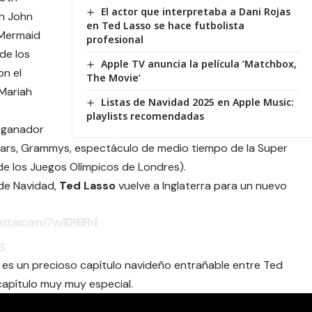
El actor que interpretaba a Dani Rojas
th John
en Ted Lasso se hace futbolista
 Mermaid
profesional
de los
Apple TV anuncia la película ‘Matchbox,
on el
The Movie’
Mariah
Listas de Navidad 2025 en Apple Music:
playlists recomendadas
l ganador
ars, Grammys, espectáculo de medio tiempo de la Super
de los Juegos Olímpicos de Londres).
 de Navidad,
Ted Lasso
vuelve a Inglaterra para un nuevo
witter.com/7vvID98FhI
3
, es un precioso capítulo navideño entrañable entre Ted
capítulo muy muy especial.