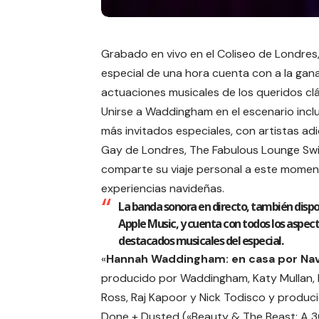
Grabado en vivo en el Coliseo de Londres,
especial de una hora cuenta con a la g
actuaciones musicales de los queridos cl
Unirse a Waddingham en el escenario inclui
más invitados especiales, con artistas ad
Gay de Londres, The Fabulous Lounge Swi
comparte su viaje personal a este mome
experiencias navideñas.
La banda sonora en directo, también dispo
Apple Music
, y cuenta con todos los aspec
destacados musicales del especial.
«
Hannah Waddingham: en casa por Na
producido por Waddingham, Katy Mullan, 
Ross, Raj Kapoor y Nick Todisco y produc
Done + Dusted («Beauty & The Beast: A 