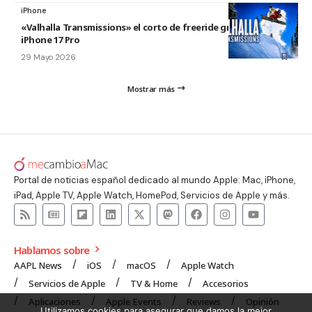
iPhone
«Valhalla Transmissions» el corto de freeride grabado con el
iPhone 17 Pro
29 Mayo 2026
Mostrar más
Portal de noticias español dedicado al mundo Apple: Mac, iPhone,
iPad, Apple TV, Apple Watch, HomePod, Servicios de Apple y más.
Hablamos sobre
AAPL News
iOS
macOS
Apple Watch
Servicios de Apple
TV & Home
Accesorios
Aplicaciones
Apple Events
Reviews
Opinión
Utilizamos cookies para asegurar que damos la mejor