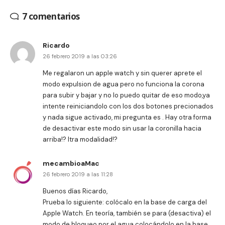
7 comentarios
Ricardo
26 febrero 2019 a las 03:26
Me regalaron un apple watch y sin querer aprete el
modo expulsion de agua pero no funciona la corona
para subir y bajar y no lo puedo quitar de eso modo,ya
intente reiniciandolo con los dos botones precionados
y nada sigue activado, mi pregunta es . Hay otra forma
de desactivar este modo sin usar la coronilla hacia
arriba!? Itra modalidad!?
mecambioaMac
26 febrero 2019 a las 11:28
Buenos días Ricardo,
Prueba lo siguiente: colócalo en la base de carga del
Apple Watch. En teoría, también se para (desactiva) el
modo de bloqueo por el agua colocándolo en la base.