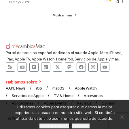
13 Mayo 2026
Mostrar más
Portal de noticias español dedicado al mundo Apple: Mac, iPhone,
iPad, Apple TV, Apple Watch, HomePod, Servicios de Apple y más.
Hablamos sobre
AAPL News
iOS
macOS
Apple Watch
Servicios de Apple
TV & Home
Accesorios
Aplicaciones
Apple Events
Reviews
Opinión
Utilizamos cookies para asegurar que damos la mejor
experiencia al usuario en nuestro sitio web. Si continúa
utilizando este sitio asumiremos que está de acuerdo.
© 2008 mecambioaMac – Todo Apple y más | Design by
UNXON
Agency
.
Estoy de acuerdo
Leer más