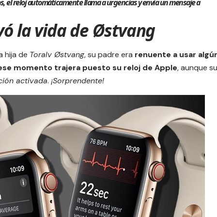
, el reloj automáticamente llama a urgencias y envía un mensaje a
vó la vida de Østvang
a hija de
Toralv Østvang
, su padre era
renuente a usar algú
ese momento trajera puesto su
reloj de Apple
, aunque s
nción activada
.
¡Sorprendente!