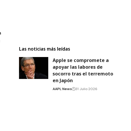
n
u
Las noticias más leídas
Apple se compromete a
apoyar las labores de
socorro tras el terremoto
en Japón
AAPL News
31 Julio 2026