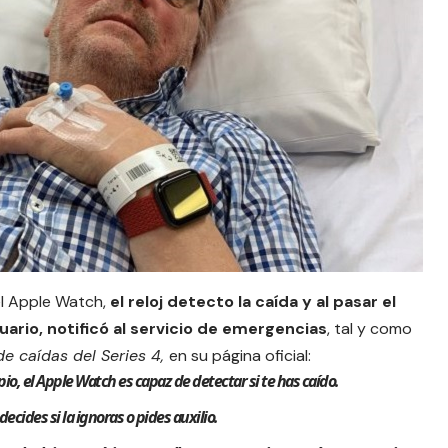
el Apple Watch
,
el reloj detecto la caída y al pasar el
ario, notificó al servicio de emergencias
, tal y como
de caídas del Series 4,
en su página oficial
:
io, el Apple Watch es capaz de detectar si te has caído.
ecides si la ignoras o pides auxilio.