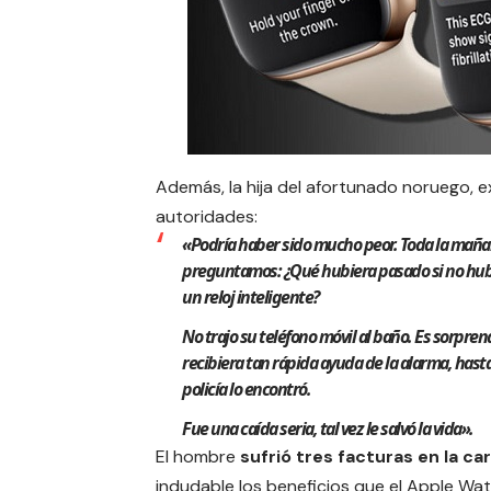
Además, la hija del afortunado noruego, ex
autoridades:
«Podría haber sido mucho peor. Toda la mañ
preguntamos: ¿Qué hubiera pasado si no hub
un reloj inteligente?
No trajo su teléfono móvil al baño. Es sorpre
recibiera tan rápida ayuda de la alarma, hasta
policía lo encontró.
Fue una caída seria, tal vez le salvó la vida».
El hombre
sufrió tres facturas en la ca
indudable los beneficios que el
Apple Wat