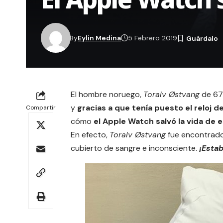
By
Eylin Medina
5 Febrero 2019
El hombre noruego,
Toralv Østvang
de 67 
y
gracias a que tenía puesto el reloj d
Compartir
cómo
el Apple Watch salvó la vida de
En efecto,
Toralv Østvang
fue encontrado 
cubierto de sangre e inconsciente.
¡Estab