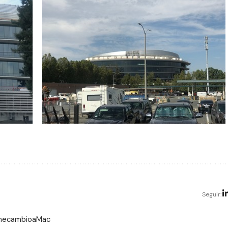
Seguir:
 mecambioaMac