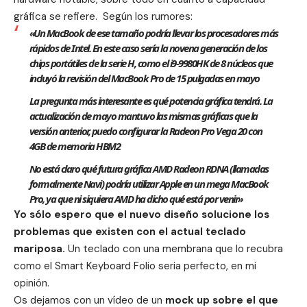
gráfica se refiere. Según los rumores:
«Un MacBook de ese tamaño podría llevar los procesadores más
rápidos de Intel. En este caso sería la novena generación de los
chips portátiles de la serie H, como
el i9-9980HK de 8 núcleos
que
incluyó la revisión del MacBook Pro de 15 pulgadas en mayo
La pregunta más interesante es qué potencia gráfica tendrá
. La
actualización de mayo mantuvo las mismas gráficas que la
versión anterior, puedo configurar la Radeon Pro Vega 20 con
4GB de memoria HBM2
No está claro qué futura gráfica AMD Radeon RDNA (llamadas
formalmente Navi) podría utilizar Apple en un mega MacBook
Pro, ya que ni siquiera AMD ha dicho qué está por venir»
Yo sólo espero que el nuevo diseño solucione los
problemas
que existen con el actual teclado
mariposa.
Un teclado con una membrana que lo recubra
como el Smart Keyboard Folio seria perfecto, en mi
opinión.
Os dejamos con un vídeo de un
mock up sobre el que