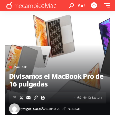
Aa
MacBook
Divisamos el MacBook Pro de
16 pulgadas
5 Min De Lectura
By
Miguel Casal
26 Junio 2019