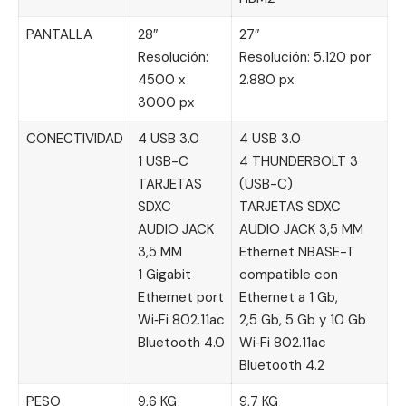
PANTALLA
28″
27″
Resolución:
Resolución: 5.120 por
4500 x
2.880 px
3000 px
CONECTIVIDAD
4 USB 3.0
4 USB 3.0
1 USB-C
4 THUNDERBOLT 3
TARJETAS
(USB-C)
SDXC
TARJETAS SDXC
AUDIO JACK
AUDIO JACK 3,5 MM
3,5 MM
Ethernet NBASE-T
1 Gigabit
compatible con
Ethernet port
Ethernet a 1 Gb,
Wi‑Fi 802.11ac
2,5 Gb, 5 Gb y 10 Gb
Bluetooth 4.0
Wi‑Fi 802.11ac
Bluetooth 4.2
PESO
9,6 KG
9,7 KG