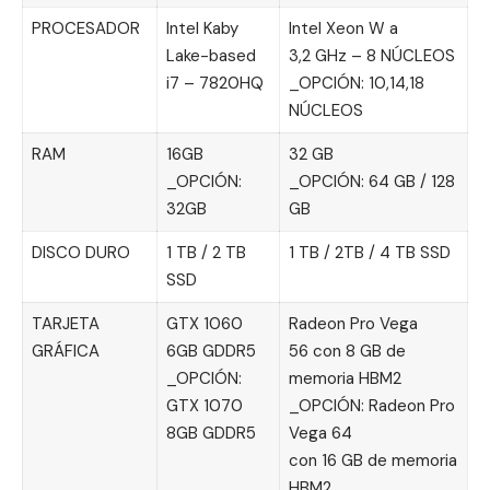
PROCESADOR
Intel Kaby
Intel Xeon W a
Lake-based
3,2 GHz – 8 NÚCLEOS
i7 – 7820HQ
_OPCIÓN: 10,14,18
NÚCLEOS
RAM
16GB
32 GB
_OPCIÓN:
_OPCIÓN: 64 GB / 128
32GB
GB
DISCO DURO
1 TB / 2 TB
1 TB / 2TB / 4 TB SSD
SSD
TARJETA
GTX 1060
Radeon Pro Vega
GRÁFICA
6GB GDDR5
56 con 8 GB de
_OPCIÓN:
memoria HBM2
GTX 1070
_OPCIÓN: Radeon Pro
8GB GDDR5
Vega 64
con 16 GB de memoria
HBM2