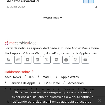
de datos euroasiática
13 Junio 2020
Mostrar más
Portal de noticias español dedicado al mundo Apple: Mac, iPhone,
iPad, Apple TV, Apple Watch, HomePod, Servicios de Apple y más.
Hablamos sobre
AAPL News
iOS
macOS
Apple Watch
Servicios de Apple
TV & Home
Accesorios
Aplicaciones
Apple Events
Reviews
Opinión
Utilizamos cookies para asegurar que damos la mejor
experiencia al usuario en nuestro sitio web. Si continúa
utilizando este sitio asumiremos que está de acuerdo.
© 2008 mecambioaMac – Todo Apple y más | Design by
UNXON