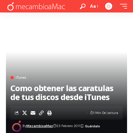
Aa
iTunes
Como obtener las caratulas
de tus discos desde iTunes
1 Min De Lectura
By
MecambioaMac
23 Febrero 2011