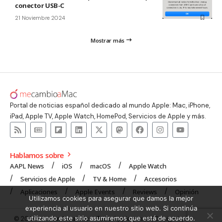
conector USB-C
21 Noviembre 2024
Mostrar más
Portal de noticias español dedicado al mundo Apple: Mac, iPhone,
iPad, Apple TV, Apple Watch, HomePod, Servicios de Apple y más.
Hablamos sobre
AAPL News
iOS
macOS
Apple Watch
Servicios de Apple
TV & Home
Accesorios
Aplicaciones
Apple Events
Reviews
Opinión
Utilizamos cookies para asegurar que damos la mejor
experiencia al usuario en nuestro sitio web. Si continúa
utilizando este sitio asumiremos que está de acuerdo.
© 2008 mecambioaMac – Todo Apple y más | Design by
UNXON