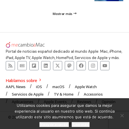
Mostrar más
Portal de noticias español dedicado al mundo Apple: Mac, iPhone,
iPad, Apple TV, Apple Watch, HomePod, Servicios de Apple y más.
Hablamos sobre
AAPL News
iOS
macOS
Apple Watch
Servicios de Apple
TV & Home
Accesorios
Aplicaciones
Apple Events
Reviews
Opinión
Utilizamos cookies para asegurar que damos la mejor
experiencia al usuario en nuestro sitio web. Si continúa
utilizando este sitio asumiremos que está de acuerdo.
© 2008 mecambioaMac – Todo Apple y más | Design by
UNXON
Agency
.
Estoy de acuerdo
Leer más