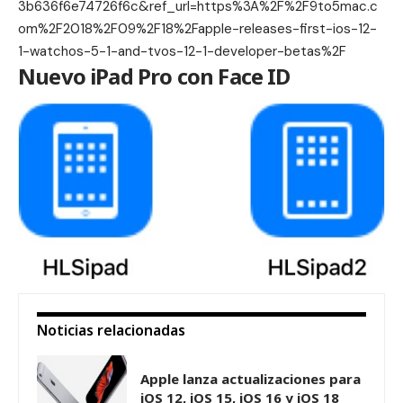
3b636f6e74726f6c&ref_url=https%3A%2F%2F9to5mac.c
om%2F2018%2F09%2F18%2Fapple-releases-first-ios-12-
1-watchos-5-1-and-tvos-12-1-developer-betas%2F
Nuevo iPad Pro con Face ID
Noticias relacionadas
Apple lanza actualizaciones para
iOS 12, iOS 15, iOS 16 y iOS 18