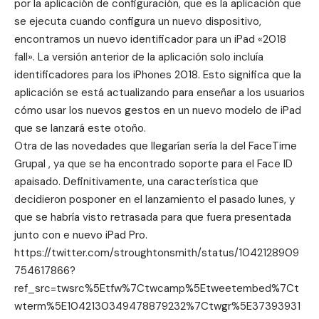
por la aplicación de configuración, que es la aplicación que
se ejecuta cuando configura un nuevo dispositivo,
encontramos un nuevo identificador para un iPad «2018
fall». La versión anterior de la aplicación solo incluía
identificadores para los iPhones 2018. Esto significa que la
aplicación se está actualizando para enseñar a los usuarios
cómo usar los nuevos gestos en un nuevo modelo de iPad
que se lanzará este otoño.
Otra de las novedades que llegarían sería la del
FaceTime
Grupal
, ya que se ha encontrado soporte para el Face ID
apaisado. Definitivamente, una característica que
decidieron posponer en el lanzamiento el pasado lunes, y
que se habría visto retrasada para que fuera presentada
junto con e nuevo iPad Pro.
https://twitter.com/stroughtonsmith/status/1042128909
754617866?
ref_src=twsrc%5Etfw%7Ctwcamp%5Etweetembed%7Ct
wterm%5E1042130349478879232%7Ctwgr%5E37393931