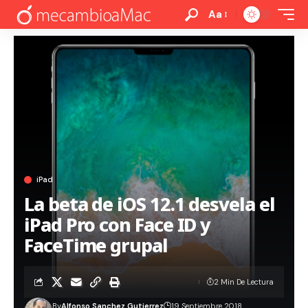
Aa
iPad
La beta de iOS 12.1 desvela el
iPad Pro con Face ID y
FaceTime grupal
2 Min De Lectura
By
Alfonso Sanchez Gutierrez
19 Septiembre 2018