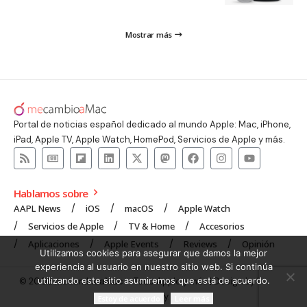
Mostrar más
Portal de noticias español dedicado al mundo Apple: Mac, iPhone,
iPad, Apple TV, Apple Watch, HomePod, Servicios de Apple y más.
Hablamos sobre
AAPL News
iOS
macOS
Apple Watch
Servicios de Apple
TV & Home
Accesorios
Aplicaciones
Apple Events
Reviews
Opinión
Utilizamos cookies para asegurar que damos la mejor
experiencia al usuario en nuestro sitio web. Si continúa
utilizando este sitio asumiremos que está de acuerdo.
© 2008 mecambioaMac – Todo Apple y más | Design by
UNXON
Agency
.
Estoy de acuerdo
Leer más