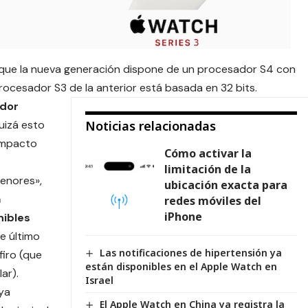
que la nueva generación dispone de un procesador S4 con
procesador S3 de la anterior está basada en 32 bits.
ador
Quizá esto
Noticias relacionadas
 impacto
Cómo activar la
limitación de la
enores»,
ubicación exacta para
a
redes móviles del
iPhone
nibles
e último
Las notificaciones de hipertensión ya
firo (que
están disponibles en el Apple Watch en
lar).
Israel
ya
El Apple Watch en China ya registra la