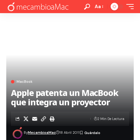
Aa
MacBook
Apple patenta un MacBook
que integra un proyector
2 Min De Lectura
By
MecambioaMac
18 Abril 2011