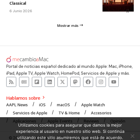
Classical
6 Junio 2026
Mostrar más
Portal de noticias español dedicado al mundo Apple: Mac, iPhone,
iPad, Apple TV, Apple Watch, HomePod, Servicios de Apple y más.
Hablamos sobre
AAPL News
iOS
macOS
Apple Watch
Servicios de Apple
TV & Home
Accesorios
Aplicaciones
Apple Events
Reviews
Opinión
Utilizamos cookies para asegurar que damos la mejor
experiencia al usuario en nuestro sitio web. Si continúa
utilizando este sitio asumiremos que está de acuerdo.
© 2008 mecambioaMac – Todo Apple y más | Design by
UNXON