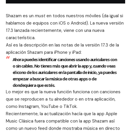
Shazam es un
must
en todos nuestros móviles (da igual si
hablamos de equipos con iOS o Android). La nueva versión
17.3 lanzada recientemente, viene con una nueva
característica.
Así es la descripción en las notas de la versión 17.3 de la
aplicación Shazam para iPhone
y iPad:
Ahora puedes identificar canciones usando auriculares con
o sin cables. No tienes más que abrir la app y, cuando veas
el icono de los auriculares en la pantalla de inicio, ya puedes
empezar a buscar la música de otras apps o de
dondequiera que estés.
Lo mejor es que la nueva función funciona con canciones
que se reproducen a tu alrededor o en otra aplicación,
como Instagram, YouTube o TikTok.
Recientemente, la actualización hacía que la app
Apple
Music Clásica fuera compatible con la app Shazam
así
como un
nuevo feed donde mostraba música en directo