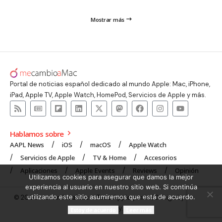
Mostrar más
Portal de noticias español dedicado al mundo Apple: Mac, iPhone,
iPad, Apple TV, Apple Watch, HomePod, Servicios de Apple y más.
Hablamos sobre
AAPL News
iOS
macOS
Apple Watch
Servicios de Apple
TV & Home
Accesorios
Aplicaciones
Apple Events
Reviews
Opinión
Utilizamos cookies para asegurar que damos la mejor
experiencia al usuario en nuestro sitio web. Si continúa
utilizando este sitio asumiremos que está de acuerdo.
© 2008 mecambioaMac – Todo Apple y más | Design by
UNXON
Agency
.
Estoy de acuerdo
Leer más