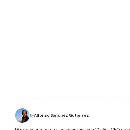
Alfonso Sanchez Gutierrez
By
Dí mi primer muerdo a una manzana con 10 años CEO de