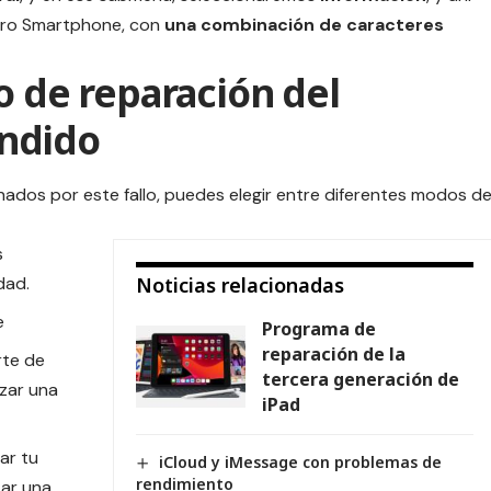
stro Smartphone, con
una combinación de caracteres
o de reparación del
ndido
nados por este fallo, puedes elegir entre diferentes modos d
s
dad.
Noticias relacionadas
e
Programa de
reparación de la
te de
tercera generación de
zar una
iPad
ar tu
iCloud y iMessage con problemas de
rendimiento
zar una