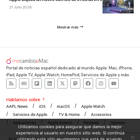
21 Julio 2026
Mostrar más
Portal de noticias español dedicado al mundo Apple: Mac, iPhone,
iPad, Apple TV, Apple Watch, HomePod, Servicios de Apple y más.
Hablamos sobre
AAPL News
iOS
macOS
Apple Watch
Servicios de Apple
TV & Home
Accesorios
Aplicaciones
Apple Events
Reviews
Opinión
Utilizamos cookies para asegurar que damos la mejor
experiencia al usuario en nuestro sitio web. Si continúa
utilizando este sitio asumiremos que está de acuerdo.
© 2008 mecambioaMac – Todo Apple y más | Design by
UNXON