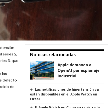
xtensión
 series 2,
Noticias relacionadas
ries 3, que
Apple demanda a
OpenAI por espionaje
 las
industrial
te defecto
ocido de
Las notificaciones de hipertensión ya
están disponibles en el Apple Watch en
Israel
El Apple Watch en China ya registra la