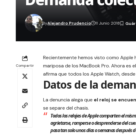
By
Alejandro Prudencio
11 Junio 2018
Recientemente hemos visto como
Apple
h
mariposa de los MacBook Pro. Ahora es e
Compartir
afirma que todos los
Apple Watch
, desde
Datos de la deman
La
denuncia
alega que
el reloj se encu
se separe del chasis.
Todos los relojes de
Apple
comparten el mismo d
agrietarse, romperse o desprenderse del cuerp
pasa tan solo unos días o semanas después d