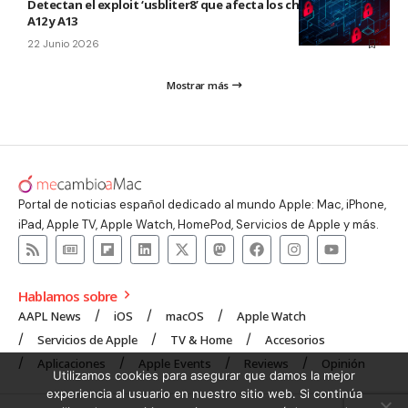
Detectan el exploit ‘usbliter8’ que afecta los chips de Apple
A12 y A13
22 Junio 2026
Mostrar más
Portal de noticias español dedicado al mundo Apple: Mac, iPhone,
iPad, Apple TV, Apple Watch, HomePod, Servicios de Apple y más.
Hablamos sobre
AAPL News
iOS
macOS
Apple Watch
Servicios de Apple
TV & Home
Accesorios
Aplicaciones
Apple Events
Reviews
Opinión
Utilizamos cookies para asegurar que damos la mejor
experiencia al usuario en nuestro sitio web. Si continúa