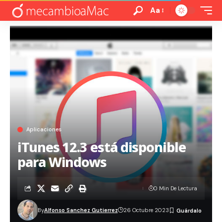
Aa
Aplicaciones
iTunes 12.3 está disponible
para Windows
0 Min De Lectura
By
Alfonso Sanchez Gutierrez
26 Octubre 2023