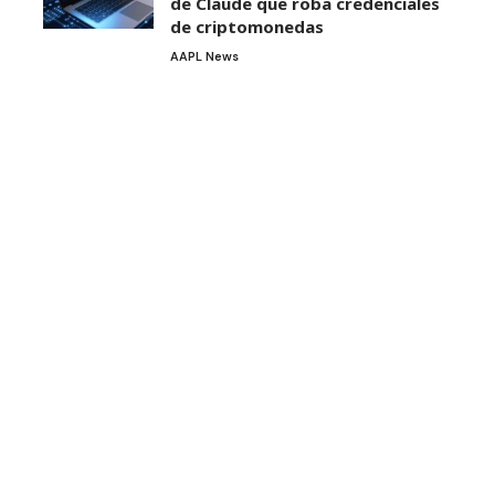
de Claude que roba credenciales
de criptomonedas
AAPL News