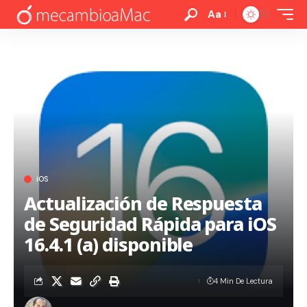
Aa
iOS
Actualización de Respuesta
de Seguridad Rápida para iOS
16.4.1 (a) disponible
4 Min De Lectura