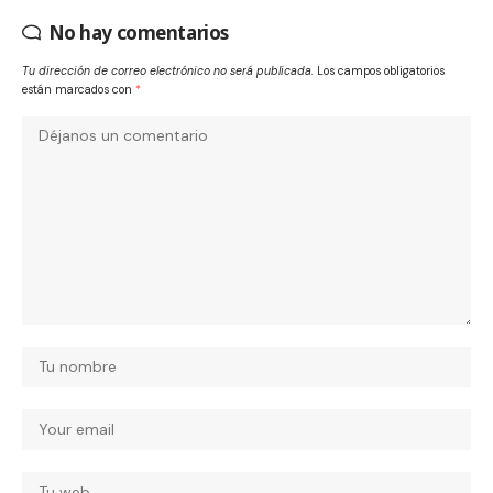
No hay comentarios
Tu dirección de correo electrónico no será publicada.
Los campos obligatorios
están marcados con
*