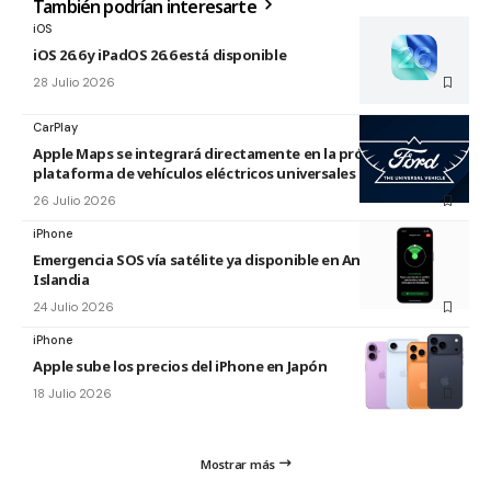
También podrían interesarte
iOS
iOS 26.6 y iPadOS 26.6 está disponible
28 Julio 2026
CarPlay
Apple Maps se integrará directamente en la próxima
plataforma de vehículos eléctricos universales de Ford
26 Julio 2026
iPhone
Emergencia SOS vía satélite ya disponible en Andorra e
Islandia
24 Julio 2026
iPhone
Apple sube los precios del iPhone en Japón
18 Julio 2026
Mostrar más