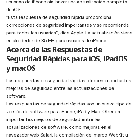
usuarios de iPhone sin lanzar una actualización completa
de iOS.
“Esta respuesta de seguridad rápida proporciona
correcciones de seguridad importantes y se recomienda
para todos los usuarios”, dice Apple. La actualización viene
en alrededor de 85 MB para usuarios de iPhone.
Acerca de las Respuestas de
Seguridad Rápidas para iOS, iPadOS
y macOS
Las respuestas de seguridad rápidas ofrecen importantes
mejoras de seguridad entre las actualizaciones de
software.
Las respuestas de seguridad rápidas son un nuevo tipo de
versión de software para iPhone, iPad y Mac. Ofrecen
importantes mejoras de seguridad entre las
actualizaciones de software, como mejoras en el
navegador web Safari, la compilación del marco WebKit u