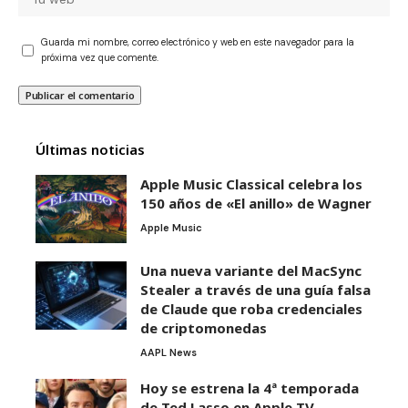
Guarda mi nombre, correo electrónico y web en este navegador para la
próxima vez que comente.
Últimas noticias
Apple Music Classical celebra los
150 años de «El anillo» de Wagner
Apple Music
Una nueva variante del MacSync
Stealer a través de una guía falsa
de Claude que roba credenciales
de criptomonedas
AAPL News
Hoy se estrena la 4ª temporada
de Ted Lasso en Apple TV