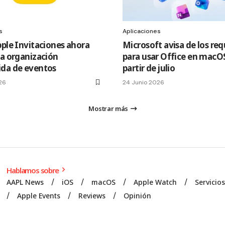
s
Aplicaciones
pple Invitaciones ahora
Microsoft avisa de los req
la organización
para usar Office en macOS
da de eventos
partir de julio
26
24 Junio 2026
Mostrar más
Hablamos sobre
AAPL News
iOS
macOS
Apple Watch
Servicio
Apple Events
Reviews
Opinión