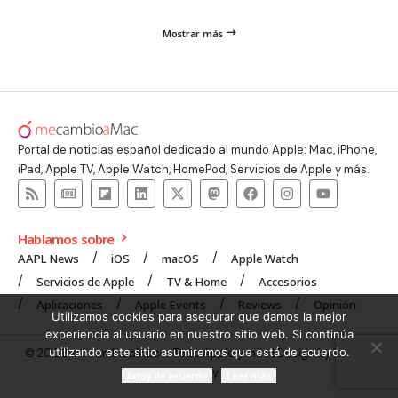
Mostrar más
Portal de noticias español dedicado al mundo Apple: Mac, iPhone,
iPad, Apple TV, Apple Watch, HomePod, Servicios de Apple y más.
Hablamos sobre
AAPL News
iOS
macOS
Apple Watch
Servicios de Apple
TV & Home
Accesorios
Aplicaciones
Apple Events
Reviews
Opinión
Utilizamos cookies para asegurar que damos la mejor
experiencia al usuario en nuestro sitio web. Si continúa
utilizando este sitio asumiremos que está de acuerdo.
© 2008 mecambioaMac – Todo Apple y más | Design by
UNXON
Agency
.
Estoy de acuerdo
Leer más