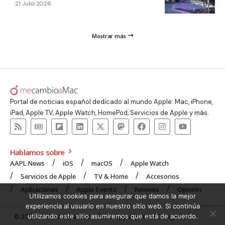
21 Julio 2026
Mostrar más
Portal de noticias español dedicado al mundo Apple: Mac, iPhone,
iPad, Apple TV, Apple Watch, HomePod, Servicios de Apple y más.
Hablamos sobre
AAPL News
iOS
macOS
Apple Watch
Servicios de Apple
TV & Home
Accesorios
Aplicaciones
Apple Events
Reviews
Opinión
Utilizamos cookies para asegurar que damos la mejor
experiencia al usuario en nuestro sitio web. Si continúa
utilizando este sitio asumiremos que está de acuerdo.
© 2008 mecambioaMac – Todo Apple y más | Design by
UNXON