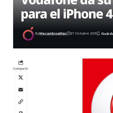
para el iPhone 4
By
MecambioaMac
27 Octubre 2011
Compartir