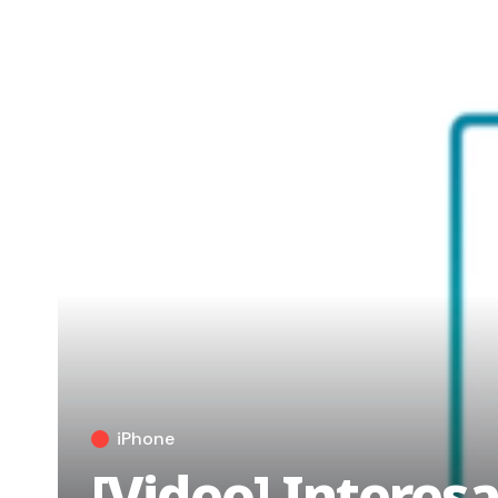
iPhone
[Video] Intere