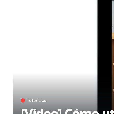
Tutoriales
[Video] Cómo uti