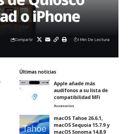
Pad o iPhone
1 Min De Lectura
Compartir
Últimas noticias
e
Apple añade más
audífonos a su lista de
compatibilidad MFi
Accesorios
macOS Tahoe 26.6.1,
macOS Sequoia 15.7.9 y
macOS Sonoma 14.8.9